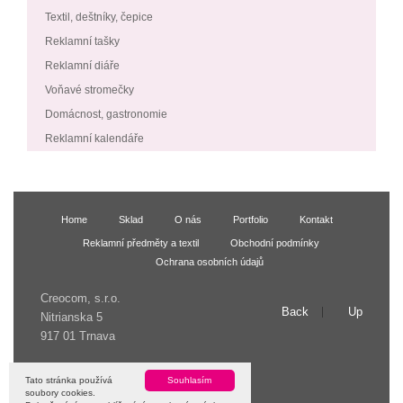
Textil, deštníky, čepice
Reklamní tašky
Reklamní diáře
Voňavé stromečky
Domácnost, gastronomie
Reklamní kalendáře
Home
Sklad
O nás
Portfolio
Kontakt
Reklamní předměty a textil
Obchodní podmínky
Ochrana osobních údajů
Creocom, s.r.o.
Back
Up
Nitrianska 5
917 01 Trnava
© 2009 Creocom, s.r.o.
Tato stránka používá
Souhlasím
soubory cookies.