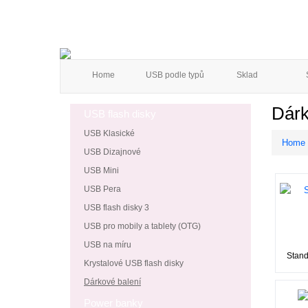
Home
USB podle typů
Sklad
Dárk
USB flash disky
USB Klasické
Home
USB Dizajnové
USB Mini
USB Pera
USB flash disky 3
USB pro mobily a tablety (OTG)
USB na míru
Stand
Krystalové USB flash disky
Dárkové balení
Power banky