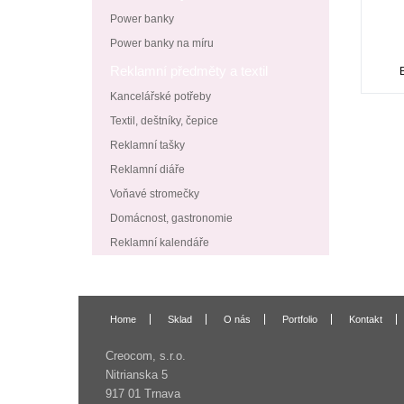
Power banky
Power banky na míru
Reklamní předměty a textil
Kancelářské potřeby
Textil, deštníky, čepice
Reklamní tašky
Reklamní diáře
Voňavé stromečky
Domácnost, gastronomie
Reklamní kalendáře
Home
Sklad
O nás
Portfolio
Kontakt
Creocom, s.r.o.
Nitrianska 5
917 01 Trnava